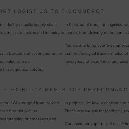
ORT LOGISTICS TO E-COMMERCE
n industry-specific supply chain
In the area of
transport logistics
, w
lectronics
to
textiles
and
industry
to
source, from delivery of the goods t
You want to bring your
e-commerc
es in Europe and cover your entire
that. In the digital transformation
ded value with our
have years of experience and excel
ust-in-sequence
delivery.
 FLEXIBILITY MEETS TOP PERFORMANC
sector: LGI emerged from Hewlett-
In projects, we love a challenge an
have brought with us
That’s why we ask for feedback, re
understanding of processes and
Our customers appreciate this: A fir