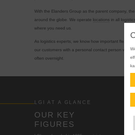
With the Elanders Group as the parent company, the 
around the globe. We operate
locations
in all logist
where you need us.
As logistics experts, we know how important flexibilit
We
our customers with a personal contact person who rea
el
often overnight.
ka
LGI AT A GLANCE
OUR KEY
FIGURES