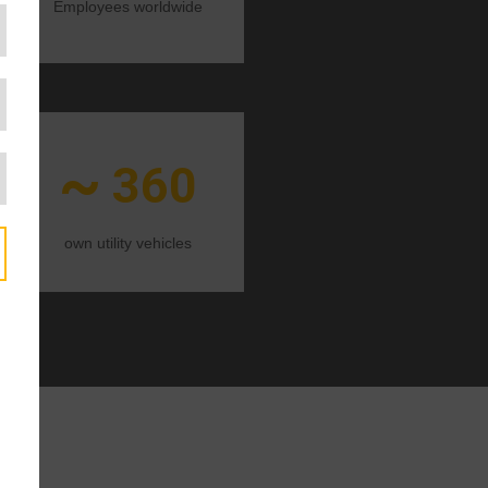
Employees worldwide
~
0
360
own utility vehicles