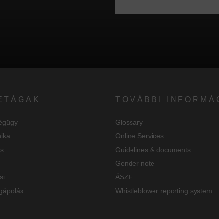
ETÁGAK
TOVÁBBI INFORMÁ
égügy
Glossary
nika
Online Services
us
Guidelines & documents
Gender note
si
ÁSZF
gápolás
Whistleblower reporting system