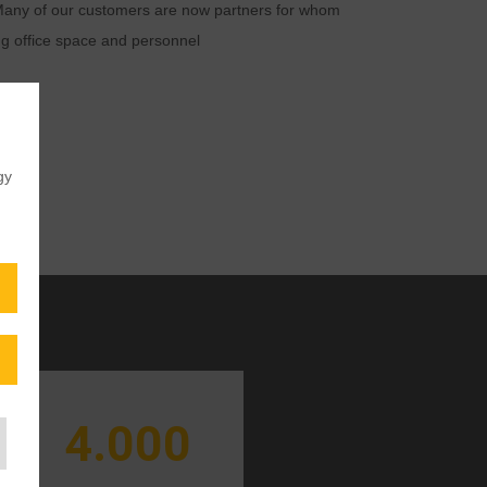
. Many of our customers are now partners for whom
ing office space and personnel
gy
4.000