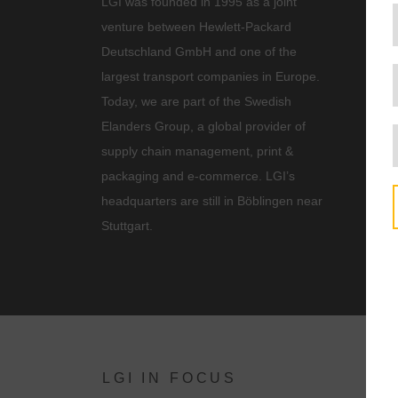
LGI was founded in 1995 as a joint
venture between Hewlett-Packard
Deutschland GmbH and one of the
largest transport companies in Europe.
Today, we are part of the Swedish
Elanders Group, a global provider of
supply chain management, print &
packaging and e-commerce. LGI’s
headquarters are still in Böblingen near
Stuttgart.
LGI IN FOCUS