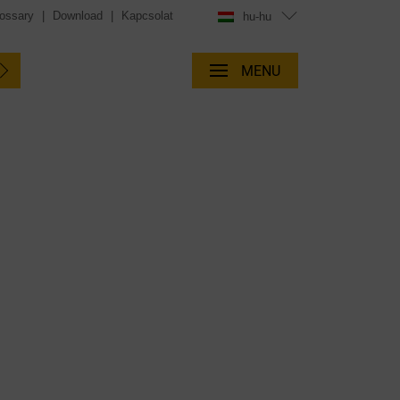
ossary
|
Download
|
Kapcsolat
hu-hu
MENU