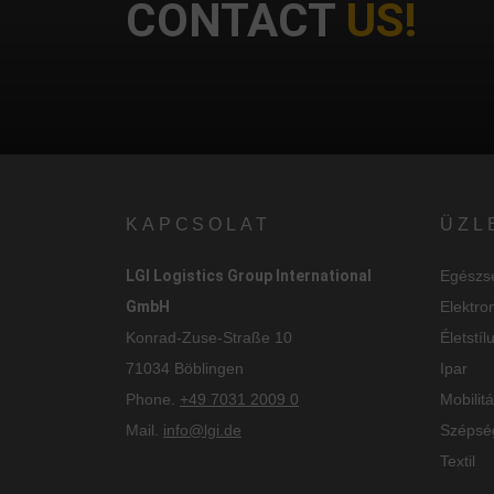
CONTACT
US!
KAPCSOLAT
ÜZL
LGI Logistics Group International
Egészs
GmbH
Elektro
Konrad-Zuse-Straße 10
Életstíl
71034 Böblingen
Ipar
Phone.
+49 7031 2009 0
Mobilitá
Mail.
info@lgi.de
Szépsé
Textil