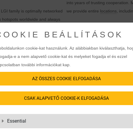
into years of trusting cooperation
LGI family is optimally networked
we provide entire
locations
, includ
ics hotspots worldwide and always
COOKIE BEÁLLÍTÁSOK
y is. That’s why we provide each of
boldalunkon cookie-kat használunk. Az alábbiakban kiválaszthatja, ho
lizes individual wishes precisely –
fogadja-e a nem alapvető cookie-kat és melyeket fogadja el és ezzel
pcsolatban további információkat kap.
AZ ÖSSZES COOKIE ELFOGADÁSA
CSAK ALAPVETŐ COOKIE-K ELFOGADÁSA
1995
2016
Essential