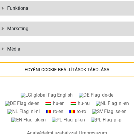
Year established
Member Elanders Group
Funktional
Marketing
+
>
45
740.00
Média
Locations worldwide
m² Storage space
EGYÉNI COOKIE-BEÁLLÍTÁSOK TÁROLÁSA
Tájékoztatás a cookie-beállításokról és az USA-ba történő
English
de-de
adatátvitelről a Google-szolgáltatások használata során.
de-en
hu-en
hu-hu
nl-en
Weboldalunkon cookie-kat használunk. Egyes cookie-k feltétlenül
nl-nl
ro-en
ro-ro
se-en
szükséges weboldalunk működéséhez ("alapvető"). Az összes többi
uk-en
pl-en
pl-pl
cookie csak akkor kerül elhelyezésre, ha Ön hozzájárul a
használatukhoz (pl. Google Maps).
Adatvédelmi szabályzat
|
Impresszum