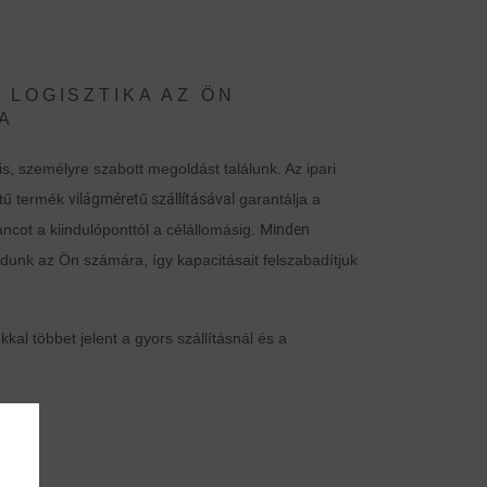
 LOGISZTIKA AZ ÖN
A
is, személyre szabott megoldást találunk. Az ipari
etű termék
világméretű szállításával
garantálja a
áncot a kiindulóponttól a célállomásig.
Minden
unk az Ön számára, így kapacitásait felszabadítjuk
kkal többet jelent a gyors szállításnál és a