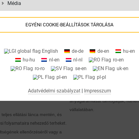
Média
EGYÉNI COOKIE-BEÁLLÍTÁSOK TÁROLÁSA
Tájékoztatás a cookie-beállításokról és az USA-ba történő
English
de-de
de-en
hu-en
adatátvitelről a Google-szolgáltatások használata során.
hu-hu
nl-en
nl-nl
ro-en
OK – VALÓDI HOZZÁADOTT ÉRTÉK AZ ÖN
Weboldalunkon cookie-kat használunk. Egyes cookie-k feltétlenül
ro-ro
se-en
uk-en
szükséges weboldalunk működéséhez ("alapvető"). Az összes többi
mogatjuk munkáját, amelyek
Az egyes szerelvények és modulo
pl-en
pl-pl
cookie csak akkor kerül elhelyezésre, ha Ön hozzájárul a
on – a funkcionális tesztektől
raktárainkban. Ez azt jelenti, hog
használatukhoz (pl. Google Maps).
Adatvédelmi szabályzat
|
Impresszum
történő összeszereléséig, amelyet
gyártásban
állnak az Ön rendelkez
Bizonyos cookie-k kiválasztásával Ön kiválaszthatja, hogy „csak a
anyagáramlását támogatják, hanem 
lényeges cookie-kat fogadja el“, „minden cookie-t elfogad“, vagy „egyed
vállalatában.
teljes ellátási lánca mentén, és
cookie-beállításokat ment el“.
ési folyamataira nehezedő terheket
.
A hozzájárulás a nem alapvető cookie-k használatához önkéntes. A
ltségének ellenőrzéséről vagy a