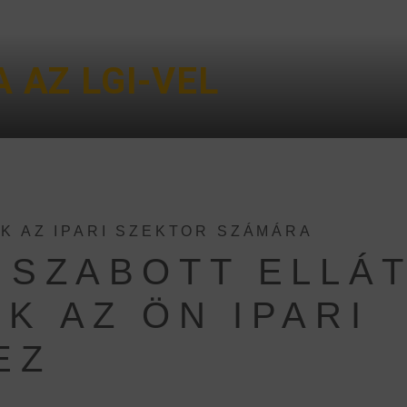
A AZ LGI-VEL
K AZ IPARI SZEKTOR SZÁMÁRA
 SZABOTT ELLÁT
K AZ ÖN IPARI
EZ