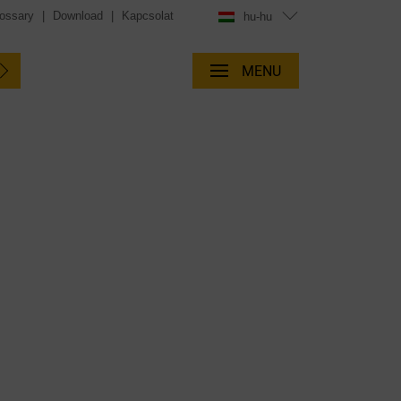
ossary
|
Download
|
Kapcsolat
hu-hu
MENU