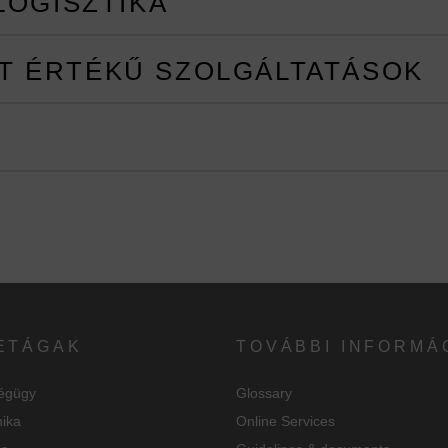
 LOGISZTIKA
hatóságai ellenőrzési és megfigyelési célból feldolgozhatják, esetleg
jogorvoslat nélkül. Ha az "Csak alapvető cookie-k elfogadása"
TT ÉRTÉKŰ SZOLGÁLTATÁSOK
ehetőségre kattint rá, a fent leírt átvitel nem történik meg.
K
ETÁGAK
TOVÁBBI INFORMÁ
égügy
Glossary
nika
Online Services