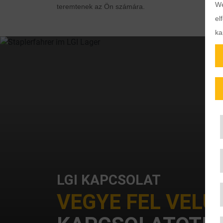
We
teremtenek az Ön számára.
el
ka
LGI KAPCSOLAT
VEGYE FEL VELÜ