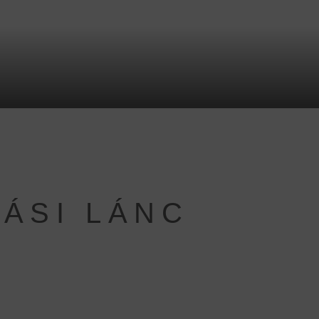
ÁSI LÁNC