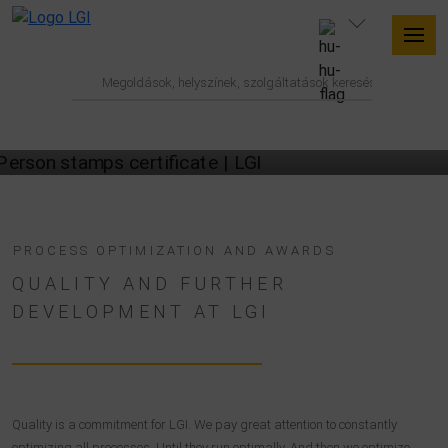
OUR QUALITY CERTIFICATES
PROCESS OPTIMIZATION AND AWARDS
QUALITY AND FURTHER
DEVELOPMENT AT LGI
Quality is a commitment for LGI. We pay great attention to constantly
optimizing all processes. Until they run optimally. And then we optimize