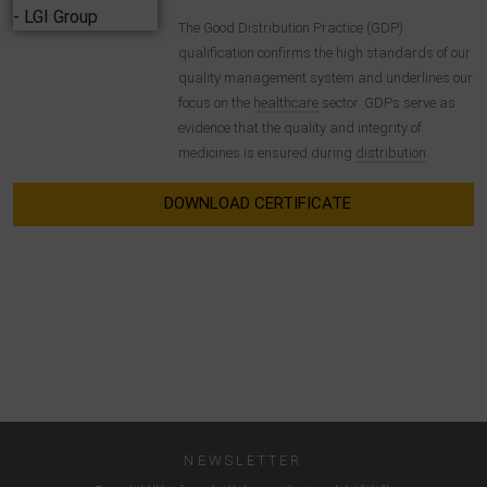
The Good Distribution Practice (GDP)
qualification confirms the high standards of our
quality management system and underlines our
focus on the
healthcare
sector. GDPs serve as
evidence that the quality and integrity of
medicines is ensured during
distribution
.
DOWNLOAD CERTIFICATE
NEWSLETTER