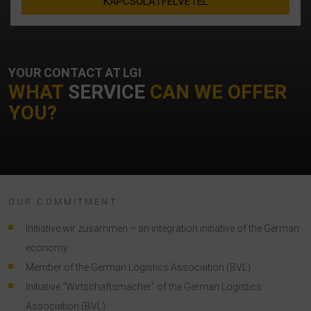
KAPCSOLATFELVÉTEL
YOUR CONTACT AT LGI
WHAT
SERVICE
CAN WE OFFER
YOU?
OUR COMMITMENT:
Initiative wir zusammen – an integration initiative of the German
economy
Member of the German Logistics Association (BVL)
Initiative “Wirtschaftsmacher” of the German Logistics
Association (BVL)