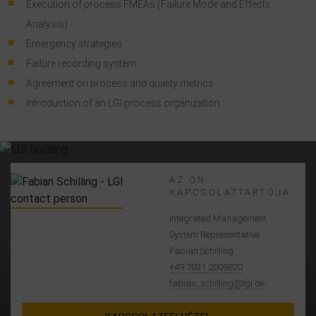
Execution of process FMEAs (Failure Mode and Effects
Analysis)
Emergency strategies
Failure recording system
Agreement on process and quality metrics
Introduction of an LGI process organization
AZ ÖN
KAPCSOLATTARTÓJA
Integrated Management
System Representative
Fabian Schilling
+49 7031 2009820
fabian_schilling@lgi.de