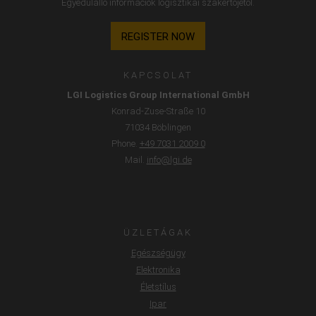
Egyedülálló információk logisztikai szakértőjétől.
REGISTER NOW
KAPCSOLAT
LGI Logistics Group International GmbH
Konrad-Zuse-Straße 10
71034 Böblingen
Phone.
+49 7031 2009 0
Mail.
info@lgi.de
ÜZLETÁGAK
Egészségügy
Elektronika
Életstílus
Ipar