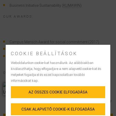
Business Initiative Sustainability (
KLIMAWIN
)
OUR AWARDS:
Campus Mensch Award for social commitment (2017)
LEO Award in the category Innovation for pakadoo (2016)
COOKIE BEÁLLÍTÁSOK
Lufthansa Cargo Award (2016)
Weboldalunkon cookie-kat használunk. Az alábbiakban
kiválaszthatja, hogy elfogadja-e a nem alapvető cookie-kat és
OUR CERTIFICATES:
melyeket fogadja el és ezzel kapcsolatban további
információkat kap.
AEO CERTIFICATE
AZ ÖSSZES COOKIE ELFOGADÁSA
LGI has been a certified Authorized Economic
Operator (AEO) since 2009. As an AEO, we enjoy
customs simplifications within the entire EU.
CSAK ALAPVETŐ COOKIE-K ELFOGADÁSA