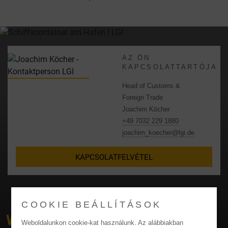
AZ ÖN
KAPCSOLATTARTÓJA
Head of Customs &
Foreign Trade
Joachim Köcher
+49 7032 229 1880
joachim_koecher@lgi.de
KAPCSOLATFELVÉTEL
COOKIE BEÁLLÍTÁSOK
WHICH
SERVICE
ARE YOU
Weboldalunkon cookie-kat használunk. Az alábbiakban