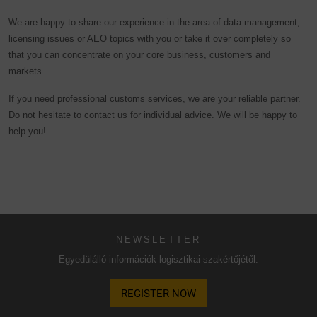
Különösen fennáll annak a veszélye, hogy adatait az
We are happy to share our experience in the area of data management,
Egyesült Államok hatóságai ellenőrzési és megfigyelési
licensing issues or AEO topics with you or take it over completely so
célból feldolgozhatják, esetleg jogorvoslat nélkül. Ha az
that you can concentrate on your core business, customers and
"Csak alapvető cookie-k elfogadása" lehetőségre kattint rá,
markets.
a fent leírt átvitel nem történik meg.
If you need professional customs services, we are your reliable partner.
Do not hesitate to contact us for individual advice. We will be happy to
help you!
NEWSLETTER
Egyedülálló információk logisztikai szakértőjétől.
REGISTER NOW