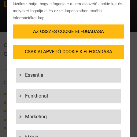
LOOKING FOR?
kiválaszthatja, hogy elfogadja-e a nem alapvető cookie-kat és
melyeket fogadja el és ezzel kapcsolatban további
információkat kap.
AZ ÖSSZES COOKIE ELFOGADÁSA
CUSTOMS SERVICES AT A
CSAK ALAPVETŐ COOKIE-K ELFOGADÁSA
GLANCE
Essential
CUSTOMS CLEARANCE
Import clearance
Funktional
Export clearance
Tariff classification
Marketing
Bonded warehouse management
Special procedure