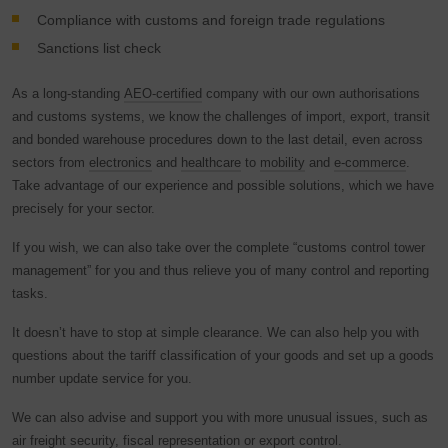
„cookie-beállítások“ parancsgombbal, melyet az oldal alján
Compliance with customs and foreign trade regulations
talál meg. Kiegészítő információkat erről az Adatvédelmi
Sanctions list check
rendelkezéseinkben talál.
As a long-standing
AEO-certified
company with our own authorisations
A Google Analytics segítségével folyamatos elemzést és
and customs systems, we know the challenges of import, export, transit
statisztikai értékelést kapunk a weboldalról, a weboldal és
and bonded warehouse procedures down to the last detail, even across
a felhasználói élmény javítása érdekében. A felhasználói
sectors from
electronics
and
healthcare
to
mobility
and
e-commerce
.
magatartás a Google LLC felé kerül továbbításra, és a
Take advantage of our experience and possible solutions, which we have
meglátogatott oldalakat, az oldalon töltött időt és az
precisely for your sector.
interakciót feldolgozzák, melyeket a Google saját céljaira,
profilalkotásra és más felhasználási adatokkal való
If you wish, we can also take over the complete “customs control tower
összekapcsolásra használ.
management” for you and thus relieve you of many control and reporting
tasks.
A Google szolgáltatásaihoz társított cookie elfogadásával
Ön hozzájárul ahhoz, hogy adatait az USA-ban az
It doesn’t have to stop at simple clearance. We can also help you with
Általános Adatvédelmi Rendelet 49. cikk 1. bekezdésének
questions about the tariff classification of your goods and set up a goods
1. mondatának megfelelően a Google feldolgozza. Az
number update service for you.
Egyesült Államokat az Európai Bíróság az EU szabályai
szerint nem megfelelő szintű adatvédelemmel rendelkező
We can also advise and support you with more unusual issues, such as
országok közé sorolta.
air freight security, fiscal representation or export control.