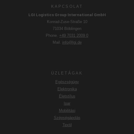
KAPCSOLAT
LGI Logistics Group International GmbH
Konrad-Zuse-Straße 10
71034 Böblingen
Phone.
+49 7031 2009 0
Mail.
info@lgi.de
ÜZLETÁGAK
Egészségügy
Elektronika
Életstílus
Ipar
Mobilitási
Szépségápolás
Textil