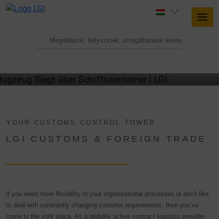
CUSTOMS SERVICES OF LGI
YOUR CUSTOMS CONTROL TOWER
LGI CUSTOMS & FOREIGN TRADE
If you need more flexibility in your organisational processes or don’t like
to deal with constantly changing customs requirements, then you’ve
come to the right place. As a globally active
contract logistics
provider,