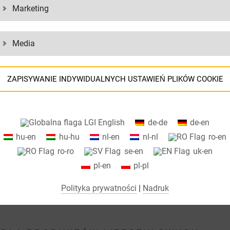
Marketing
Media
ZAPISYWANIE INDYWIDUALNYCH USTAWIEŃ PLIKÓW COOKIE
OŻEMY CI
Informacje o ustawieniach plików cookie i przesyłaniu danych do USA
English
de-de
de-en
podczas korzystania z usług Google
hu-en
hu-hu
nl-en
nl-nl
ro-en
Na naszej stronie internetowej używamy plików cookie. Niektóre pliki
ro-ro
se-en
uk-en
cookie są absolutnie niezbędne do działania naszej witryny
pl-en
pl-pl
("niezbędne"). Wszystkie inne pliki cookie są ustawiane tylko wtedy, gdy
użytkownik wyrazi zgodę na ich użycie (np. w przypadku Map Google).
Polityka prywatności
|
Nadruk
Wybierając określone pliki cookie w elementach akordeonu, możesz
wybrać "akceptuj tylko niezbędne pliki cookie", "akceptuj wszystkie pliki