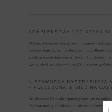
KOMPLEKSOWA LOGISTYKA DL
W świecie towarów luksusowych, towarów markowych
usługom logistycznym w obszarze mody, dbamy o to,
elastyczne przechowywanie, staranną obsługę i inne
czy logistykę zwrotów — firma LGI przejmie za Pań
NIEZAWODNA DYSTRYBUCJA
– POŁĄCZONA W SIEĆ NA CAŁ
Dzięki ponad 50
lokalizacjom logistycznym
na całym 
Państwa towary do sklepu i do klienta końcowego. 