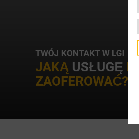
TWÓJ KONTAKT W LGI
JAKĄ
USŁUGĘ
M
ZAOFEROWAĆ?