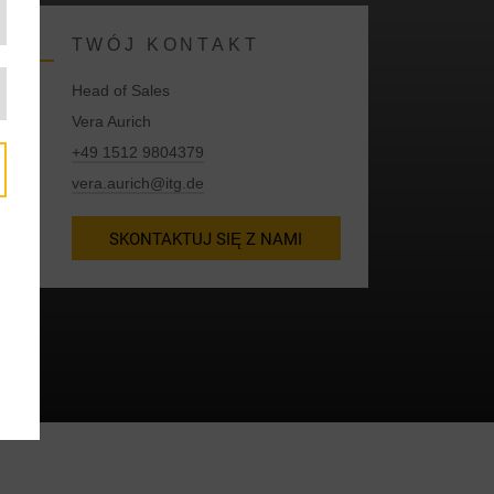
TWÓJ KONTAKT
Head of Sales
Vera Aurich
+49 1512 9804379
vera.aurich@itg.de
SKONTAKTUJ SIĘ Z NAMI