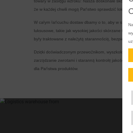
towary w zasięgu wzroku: Nasza doskonale skoordy
że w każdej chwili mogą Państwo sprawdzić lokalizacj
W całym łańcuchu dostaw dbamy o to, aby w szczegó
Na
luksusowe, takie jak wysokiej jakości skórzane torby, 
wy
były traktowane z należytą starannością, bezpieczn
uz
Dzięki doświadczonym przewoźnikom, wyszkolonym
zarządzanie zwrotami i staranną kontrolę jakości, 
dla Państwa produktów.