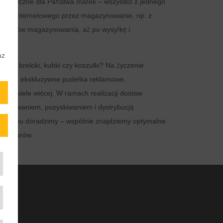
ogistyczne dla Państwa marek – wszystko z jednego
sklepu internetowego przez magazynowanie, np. z
ystemów magazynowania, aż po wysyłkę i
az
 niż breloki, kubki czy koszulki? Na życzenie
ństwa ekskluzywne pudełka reklamowe,
ów i wiele więcej. W ramach realizacji dostaw
ojektowaniem, pozyskiwaniem i dystrybucją
Państwu doradzimy – wspólnie znajdziemy optymalne
wa towarów.