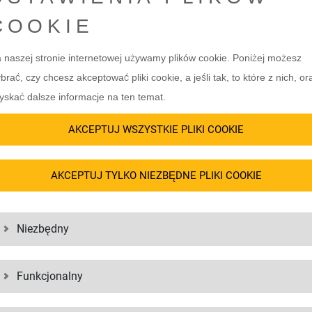
nowana sieć wysyłkowa gwarantuje,
również kompleksowe rozwiązania l
COOKIE
ę swojej przesyłki.
źródła: od założenia lub rozwoju 
wykorzystaniem automatycznych s
lności wrażliwe i cenne towary
 naszej stronie internetowej używamy plików cookie. Poniżej możesz
zarządzanie zwrotami.
paski, biżuteria, akcesoria czy buty,
brać, czy chcesz akceptować pliki cookie, a jeśli tak, to które z nich, or
ie transportowane i przechowywane.
Chcą Państwo zaoferować coś więcej
yskać dalsze informacje na ten temat.
możemy również opracować dla Pa
 pracownikom, poprzez sprawne
AKCEPTUJ WSZYSTKIE PLIKI COOKIE
zindywidualizowane artykuły dla fan
grupa LGI gwarantuje bezpieczeństwo
towarów, zajmujemy się również pr
materiałów reklamowych. Chętnie 
AKCEPTUJ TYLKO NIEZBĘDNE PLIKI COOKIE
rozwiązanie logistyczne dla Państ
Niezbędny
Funkcjonalny