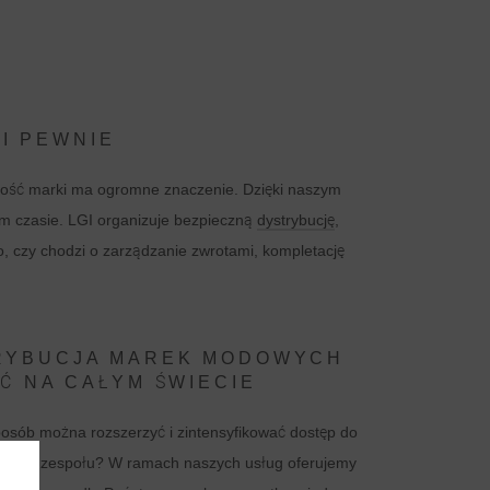
I PEWNIE
ność marki ma ogromne znaczenie. Dzięki naszym
m czasie. LGI organizuje bezpieczną
dystrybucję
,
, czy chodzi o zarządzanie zwrotami, kompletację
RYBUCJA MAREK MODOWYCH
Ć NA CAŁYM ŚWIECIE
posób można rozszerzyć i zintensyfikować dostęp do
ubu lub zespołu? W ramach naszych usług oferujemy