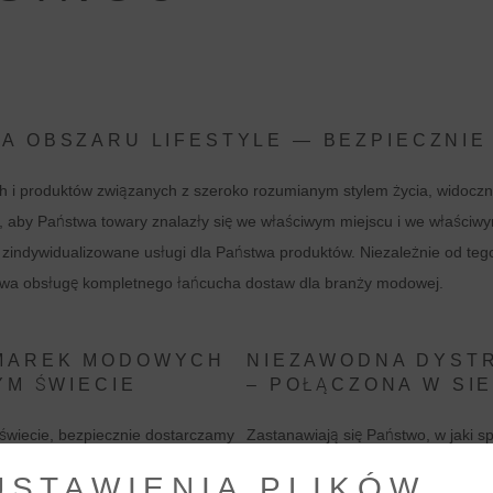
A OBSZARU LIFESTYLE — BEZPIECZNIE 
 i produktów związanych z szeroko rozumianym stylem życia, widocz
 aby Państwa towary znalazły się we właściwym miejscu i we właściwy
 zindywidualizowane usługi dla Państwa produktów. Niezależnie od tego
stwa obsługę kompletnego łańcucha dostaw dla branży modowej.
 MAREK MODOWYCH
NIEZAWODNA DYST
YM ŚWIECIE
– POŁĄCZONA W SIE
świecie, bezpiecznie dostarczamy
Zastanawiają się Państwo, w jaki s
Do tego zawsze mają Państwo swoje
marki dla fanów Państwa firmy, kl
USTAWIENIA PLIKÓW