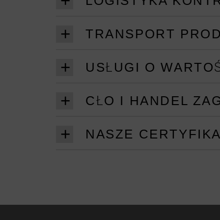
LOGISTYKA KONT
TRANSPORT PRO
USŁUGI O WARTO
CŁO I HANDEL ZA
NASZE CERTYFIK