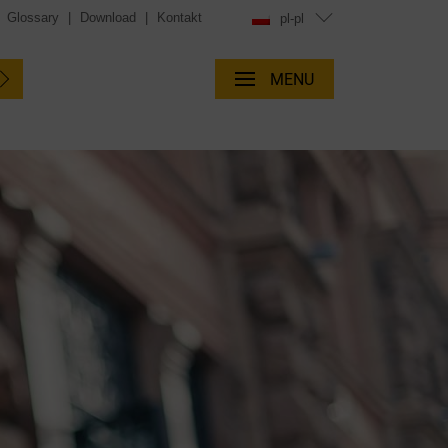
|
Glossary
|
Download
|
Kontakt
pl-pl
MENU