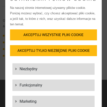
Na naszej stronie internetowej używamy plików cookie.
Poniżej możesz wybrać, czy chcesz akceptować pliki cookie,
a jeśli tak, to które z nich, oraz uzyskać dalsze informacje na
On this page you will find the sample customs clearance orders (import
ten temat.
& export) and our Authorized Economic Operator security declaration.
AKCEPTUJ WSZYSTKIE PLIKI COOKIE
Customs clearance import
Customs clearance export
AEO security declaration
AKCEPTUJ TYLKO NIEZBĘDNE PLIKI COOKIE
General Terms and Conditions
Niezbędny
Funkcjonalny
BIULETYN
Unique insights from your logistics expert.
Marketing
REGISTER NOW