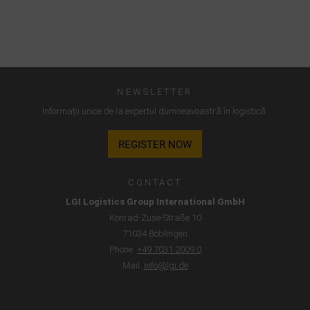
în SUA în conformitate cu articolul 49 alineatul 1 teza 1 lit. a
GDPR. SUA este clasificată de Curtea Europeană de Justiție
drept o țară cu un nivel insuficient de protecție a datelor
conform standardelor UE.
În special, există riscul ca datele dumneavoastră să fie
NEWSLETTER
prelucrate de autoritățile americane în scopuri de control și
Informații unice de la expertul dumneavoastră în logistică.
monitorizare, eventual fără căi de atac legale. Dacă faceți
clic pe „Acceptare numai cookie-uri esențiale”, transferul
REGISTER NOW
descris mai sus nu va avea loc.
CONTACT
LGI Logistics Group International GmbH
Konrad-Zuse-Straße 10
71034 Böblingen
Phone.
+49 7031 2009 0
Mail.
info@lgi.de