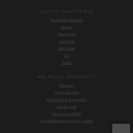
SOLUȚII INDUSTRIALE
Asistență medicală
Beauty
Electronice
Industrie
Mobilitate
Stil
Textile
MAI MULTE INFORMAȚII
Glossary
Online Services
Guidelines & documents
Gender note
Termeni și condiții
Whistleblower reporting system