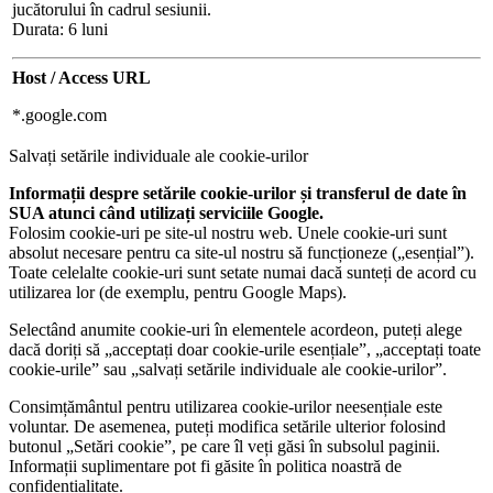
jucătorului în cadrul sesiunii.
Durata: 6 luni
Host / Access URL
*.google.com
Salvați setările individuale ale cookie-urilor
Informații despre setările cookie-urilor și transferul de date în
SUA atunci când utilizați serviciile Google.
Folosim cookie-uri pe site-ul nostru web. Unele cookie-uri sunt
absolut necesare pentru ca site-ul nostru să funcționeze („esențial”).
Toate celelalte cookie-uri sunt setate numai dacă sunteți de acord cu
utilizarea lor (de exemplu, pentru Google Maps).
Selectând anumite cookie-uri în elementele acordeon, puteți alege
dacă doriți să „acceptați doar cookie-urile esențiale”, „acceptați toate
cookie-urile” sau „salvați setările individuale ale cookie-urilor”.
Consimțământul pentru utilizarea cookie-urilor neesențiale este
voluntar. De asemenea, puteți modifica setările ulterior folosind
butonul „Setări cookie”, pe care îl veți găsi în subsolul paginii.
Informații suplimentare pot fi găsite în politica noastră de
confidențialitate.