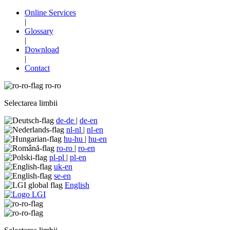
Online Services
|
Glossary
|
Download
|
Contact
ro-ro
Selectarea limbii
de-de
|
de-en
nl-nl
|
nl-en
hu-hu
|
hu-en
ro-ro
|
ro-en
pl-pl
|
pl-en
uk-en
se-en
English