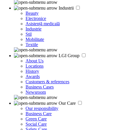
Industrii
Beauty
Electronice
Asistență medicală
Industrie
Stil
Mobilitate
Textile
LGI Group
About Us
Locations
History
Awards
Customers & references
Business Cases
Newsroom
Our Care
Our responsibility
Business Care
Green Care
Social Care
Safety Care