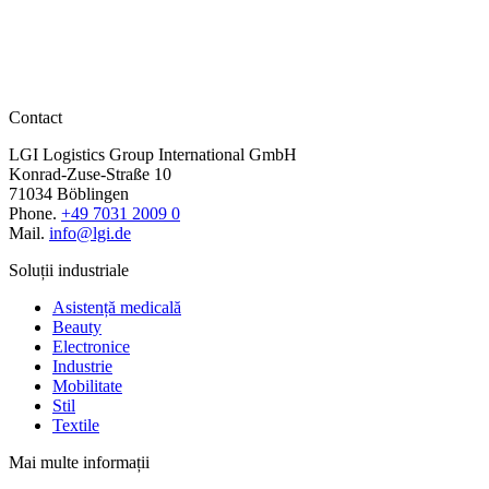
Contact
LGI Logistics Group International GmbH
Konrad-Zuse-Straße 10
71034 Böblingen
Phone.
+49 7031 2009 0
Mail.
info@lgi.de
Soluții industriale
Asistență medicală
Beauty
Electronice
Industrie
Mobilitate
Stil
Textile
Mai multe informații