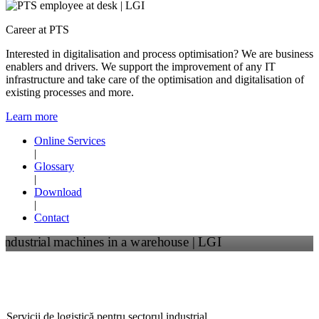
Career at PTS
Interested in digitalisation and process optimisation? We are business
enablers and drivers. We support the improvement of any IT
infrastructure and take care of the optimisation and digitalisation of
existing processes and more.
Learn more
Online Services
|
Glossary
|
Download
|
Contact
Logistică industrială cu LGI
Servicii de logistică pentru sectorul industrial