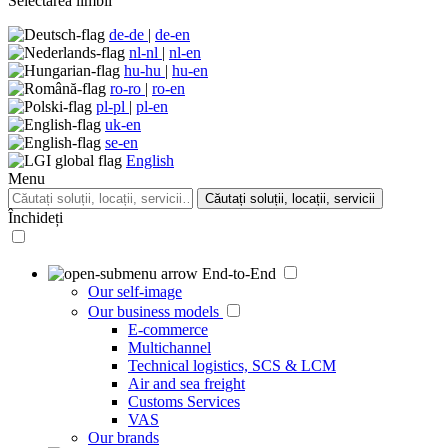
Selectarea limbii
de-de
|
de-en
nl-nl
|
nl-en
hu-hu
|
hu-en
ro-ro
|
ro-en
pl-pl
|
pl-en
uk-en
se-en
English
Menu
Căutați soluții, locații, servicii
Închideți
End-to-End
Our self-image
Our business models
E-commerce
Multichannel
Technical logistics, SCS & LCM
Air and sea freight
Customs Services
VAS
Our brands