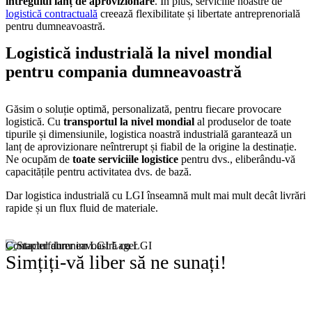
întregului lanț de aprovizionare
. În plus, serviciile noastre de
logistică contractuală
creează flexibilitate și libertate antreprenorială
pentru dumneavoastră.
Logistică industrială la nivel mondial
pentru compania dumneavoastră
Găsim o soluție optimă, personalizată, pentru fiecare provocare
logistică. Cu
transportul la nivel mondial
al produselor de toate
tipurile și dimensiunile, logistica noastră industrială garantează un
lanț de aprovizionare neîntrerupt și fiabil de la origine la destinație.
Ne ocupăm de
toate serviciile logistice
pentru dvs., eliberându-vă
capacitățile pentru activitatea dvs. de bază.
Dar logistica industrială cu LGI înseamnă mult mai mult decât livrări
rapide și un flux fluid de materiale.
Contactul dumneavoastră cu LGI
Simțiți-vă liber să
ne sunați!