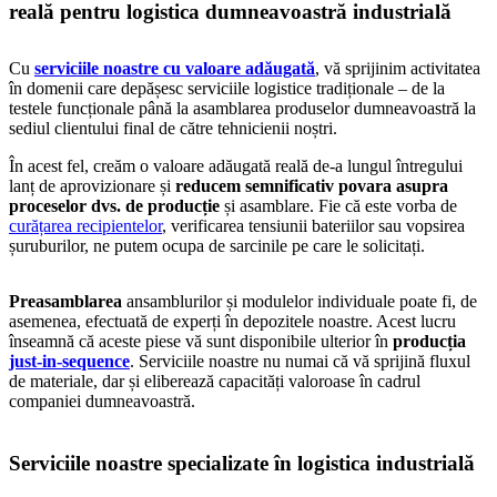
reală pentru logistica dumneavoastră industrială
Cu
serviciile noastre cu valoare adăugată
, vă sprijinim activitatea
în domenii care depășesc serviciile logistice tradiționale – de la
testele funcționale până la asamblarea produselor dumneavoastră la
sediul clientului final de către tehnicienii noștri.
În acest fel, creăm o valoare adăugată reală de-a lungul întregului
lanț de aprovizionare și
reducem semnificativ povara asupra
proceselor dvs. de producție
și asamblare. Fie că este vorba de
curățarea recipientelor
, verificarea tensiunii bateriilor sau vopsirea
șuruburilor, ne putem ocupa de sarcinile pe care le solicitați.
Preasamblarea
ansamblurilor și modulelor individuale poate fi, de
asemenea, efectuată de experți în depozitele noastre. Acest lucru
înseamnă că aceste piese vă sunt disponibile ulterior în
producția
just-in-sequence
. Serviciile noastre nu numai că vă sprijină fluxul
de materiale, dar și eliberează capacități valoroase în cadrul
companiei dumneavoastră.
Serviciile noastre specializate în logistica industrială