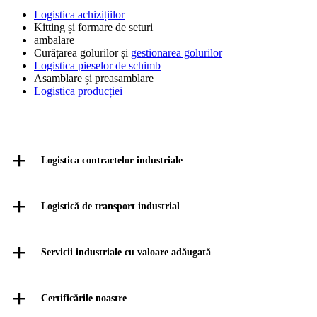
Logistica achizițiilor
Kitting și formare de seturi
ambalare
Curățarea golurilor și
gestionarea golurilor
Logistica pieselor de schimb
Asamblare și preasamblare
Logistica producției
Logistica contractelor industriale
Logistică de transport industrial
Servicii industriale cu valoare adăugată
Certificările noastre