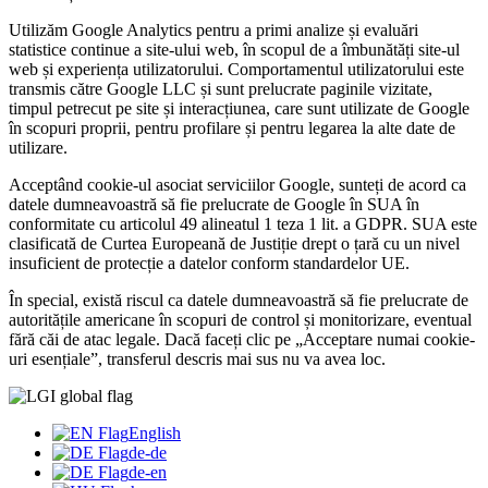
Utilizăm Google Analytics pentru a primi analize și evaluări
statistice continue a site-ului web, în ​​scopul de a îmbunătăți site-ul
web și experiența utilizatorului. Comportamentul utilizatorului este
transmis către Google LLC și sunt prelucrate paginile vizitate,
timpul petrecut pe site și interacțiunea, care sunt utilizate de Google
în scopuri proprii, pentru profilare și pentru legarea la alte date de
utilizare.
Acceptând cookie-ul asociat serviciilor Google, sunteți de acord ca
datele dumneavoastră să fie prelucrate de Google în SUA în
conformitate cu articolul 49 alineatul 1 teza 1 lit. a GDPR. SUA este
clasificată de Curtea Europeană de Justiție drept o țară cu un nivel
insuficient de protecție a datelor conform standardelor UE.
În special, există riscul ca datele dumneavoastră să fie prelucrate de
autoritățile americane în scopuri de control și monitorizare, eventual
fără căi de atac legale. Dacă faceți clic pe „Acceptare numai cookie-
uri esențiale”, transferul descris mai sus nu va avea loc.
English
de-de
de-en