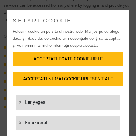
services can be accessed from anywhere by logging in and provide you
with all relevant information in real time – from shipment tracking via
Track & Trace to inventory information.
SETĂRI COOKIE
Folosim cookie-uri pe site-ul nostru web. Mai jos puteți alege
OUR ONLINE SERVICES AT A GLANCE:
dacă și, dacă da, ce cookie-uri neesențiale doriți să acceptați
și veți primi mai multe informații despre aceasta.
Track & Trace Outbound
(order tracking)
Area freight forwarding Daimler Portal
ACCEPTAȚI TOATE COOKIE-URILE
SCOTT
(Supply Chain Online Track & Trace)
Inbound
(GR data)
ACCEPTAȚI NUMAI COOKIE-URI ESENȚIALE
LCH Capture Status
SCM INBOUND Carrier Event Input
SCM OUTBOUND Carrier Event Input
Lényeges
End Customer SCOTT
Funcțional