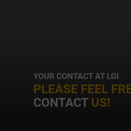
u
c
p
c
YOUR CONTACT AT LGI
PLEASE FEEL FR
s
CONTACT
US!
p