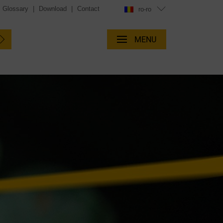
Glossary
|
Download
|
Contact
ro-ro
MENU