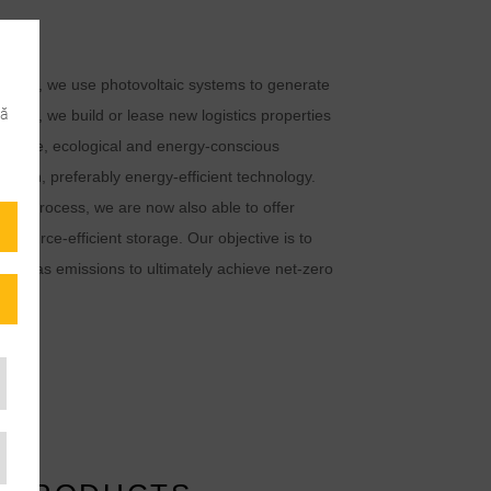
sense, we use photovoltaic systems to generate
că
inciple, we build or lease new logistics properties
ainable, ecological and energy-conscious
odern, preferably energy-efficient technology.
nt process, we are now also able to offer
resource-efficient storage. Our objective is to
se gas emissions to ultimately achieve net-zero