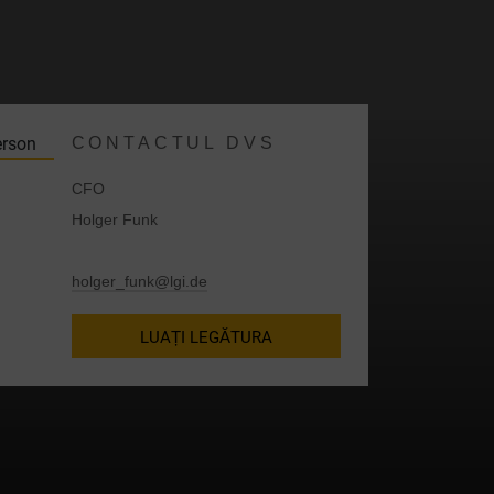
.
CONTACTUL DVS
CFO
Holger Funk
holger_funk@lgi.de
LUAȚI LEGĂTURA