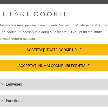
RDS THE ENVIRONMENT AND RESOURCES
SETĂRI COOKIE
sport, there is a particularly great
Wherever it is possible and makes 
losim cookie-uri pe site-ul nostru web. Mai jos puteți alege dacă și, da
 The good thing is that there is
energy efficiently. As a matter of pr
, ce cookie-uri neesențiale doriți să acceptați și veți primi mai multe
mization here. We make use of this
taking into account aspects of sust
formații despre aceasta.
construction and equip them with m
Thanks to our continuous improveme
and act accordingly:
ACCEPTAȚI TOATE COOKIE-URILE
sustainable transport solutions and 
continuously reduce LGI’s greenhou
vailable to us, such as fossil
ACCEPTAȚI NUMAI COOKIE-URI ESENȚIALE
emissions along the value chain.
ves to them – such as renewable
ctricity at all German logistics
company car fleet to electric
Lényeges
Funcțional