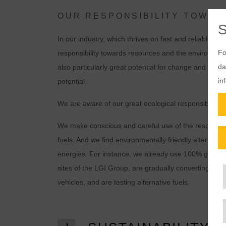
OUR RESPONSIBILITY TOWA
In our industry, which thrives on fast and reliable tran
Fo
responsibility towards resources and the environment.
da
also particularly great potential for change and opti
in
potential.
We are aware of our great ecological responsibility 
We make conscious and careful use of the resources a
fuels. And we find environmentally friendly alternati
energies. For instance, we already use 100% green ele
sites of the LGI Group, are gradually converting our 
vehicles, and are testing alternative fuels.