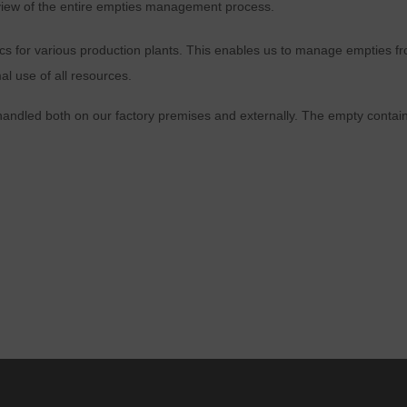
view of the entire empties management process.
către Google LLC și sunt prelucrate paginile vizitate, timpul petrecut pe
ite și interacțiunea, care sunt utilizate de Google în scopuri proprii,
s for various production plants. This enables us to manage empties fro
entru profilare și pentru legarea la alte date de utilizare.
al use of all resources.
Acceptând cookie-ul asociat serviciilor Google, sunteți de acord ca
dled both on our factory premises and externally. The empty containe
datele dumneavoastră să fie prelucrate de Google în SUA în
conformitate cu articolul 49 alineatul 1 teza 1 lit. a GDPR. SUA este
clasificată de Curtea Europeană de Justiție drept o țară cu un nivel
insuficient de protecție a datelor conform standardelor UE.
În special, există riscul ca datele dumneavoastră să fie prelucrate de
autoritățile americane în scopuri de control și monitorizare, eventual făr
căi de atac legale. Dacă faceți clic pe „Acceptare numai cookie-uri
esențiale”, transferul descris mai sus nu va avea loc.