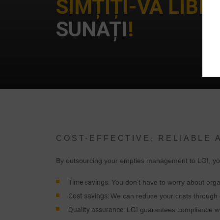
SIMȚIȚI-VĂ LIBE
SUNAȚI
!
d
u
COST-EFFECTIVE, RELIABLE
c
By outsourcing your empties management to LGI, you
p
Time savings:
You don’t have to worry about orga
Cost savings:
We can reduce your costs through 
c
Quality assurance:
LGI guarantees compliance with