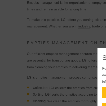
Empties management
is the organisation of empty c
times and remain usable for a long time.
To make this possible, LGI offers you sorting, cleani
management. Whether you are in
industry
, trade or
EMPTIES MANAGEMENT ON TH
Our efficient empties management ensures that your con
are essential for transporting goods. LGI offers y
from cleaning your empties to delivering them to supp
Fo
da
LGI’s empties management process comprises the fo
in
Collection:
LGI collects the empties from custome
Sorting:
LGI sorts the empties according to type, 
Cleaning:
We clean the empties thoroughly and ca