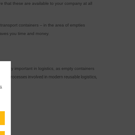
 that these are available to your company at all
 transport containers – in the area of empties
t saves you time and money.
cularly important in logistics, as empty containers
l the processes involved in modern reusable logistics,
că