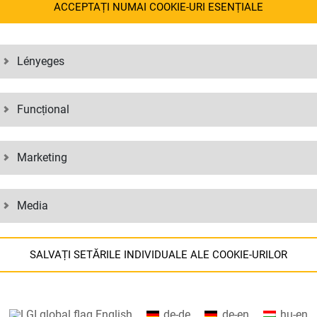
ure location.
ACCEPTAȚI NUMAI COOKIE-URI ESENȚIALE
Lényeges
Funcțional
Marketing
Media
SALVAȚI SETĂRILE INDIVIDUALE ALE COOKIE-URILOR
STRĂ CU LGI
Informații despre setările cookie-urilor și transferul de date în SUA
English
de-de
de-en
hu-en
atunci când utilizați serviciile Google.