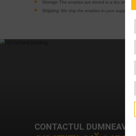
Storage:
The empties are stored in a dry and sec
Shipping:
We ship the empties to your suppliers.
CONTACTUL DUMNEAVOA