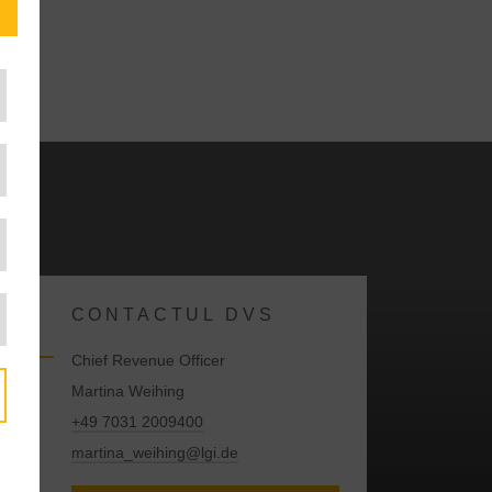
CONTACTUL DVS
Chief Revenue Officer
Martina Weihing
+49 7031 2009400
martina_weihing@lgi.de