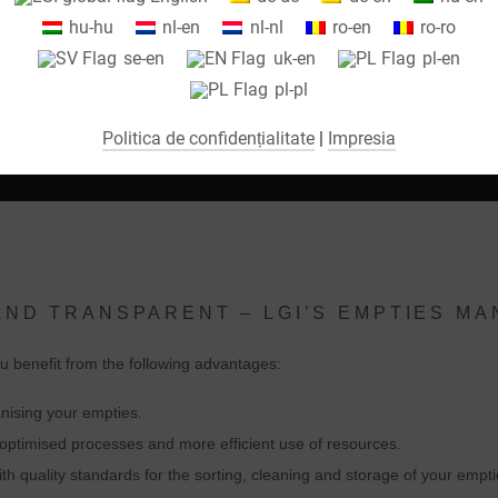
R SĂ
NE
hu-hu
nl-en
nl-nl
ro-en
ro-ro
Folosim cookie-uri pe site-ul nostru web. Unele cookie-uri sunt absolut
se-en
uk-en
pl-en
necesare pentru ca site-ul nostru să funcționeze („esențial”). Toate
pl-pl
celelalte cookie-uri sunt setate numai dacă sunteți de acord cu utilizare
lor (de exemplu, pentru Google Maps).
Politica de confidențialitate
|
Impresia
Selectând anumite cookie-uri în elementele acordeon, puteți alege dac
oriți să „acceptați doar cookie-urile esențiale”, „acceptați toate cookie-
rile” sau „salvați setările individuale ale cookie-urilor”.
Consimțământul pentru utilizarea cookie-urilor neesențiale este voluntar
 AND TRANSPARENT – LGI’S EMPTIES M
De asemenea, puteți modifica setările ulterior folosind butonul „Setări
ookie”, pe care îl veți găsi în subsolul paginii. Informații suplimentare
 benefit from the following advantages:
ot fi găsite în politica noastră de confidențialitate.
nising your empties.
Utilizăm Google Analytics pentru a primi analize și evaluări statistice
optimised processes and more efficient use of resources.
ontinue a site-ului web, în ​​scopul de a îmbunătăți site-ul web și
 quality standards for the sorting, cleaning and storage of your empti
experiența utilizatorului. Comportamentul utilizatorului este transmis