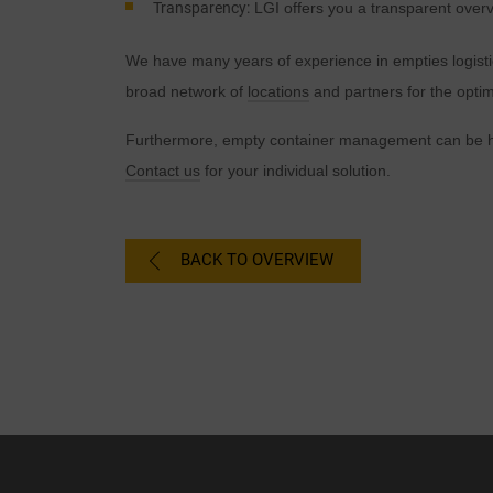
Transparency:
LGI offers you a transparent over
s
We have many years of experience in empties logistic
p
broad network of
locations
and partners for the optim
Furthermore, empty container management can be han
Contact us
for your individual solution.
BACK TO OVERVIEW