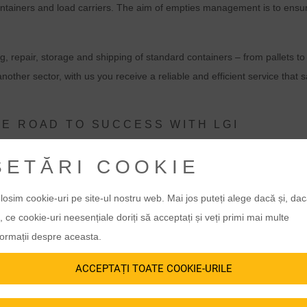
ontainers and load carriers. The aim of empties management is to ensure
ng, repair, storage and shipping of standard containers – from pallets to
 another sector, with us you receive a reliable and efficient service tha
E ROAD TO SUCCESS WITH LGI
tainers are available quickly and in sufficient quantities. This is parti
SETĂRI COOKIE
ou comprehensive empties and container management. We take care of
al
liers.
losim cookie-uri pe site-ul nostru web. Mai jos puteți alege dacă și, da
, ce cookie-uri neesențiale doriți să acceptați și veți primi mai multe
llowing steps:
formații despre aceasta.
rs.
ACCEPTAȚI TOATE COOKIE-URILE
size and condition.
refully.