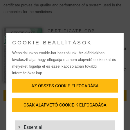
certificate proves the quality and performance of a system used in the
companies for the medicines.
CERTIFICATE GDP
COOKIE BEÁLLÍTÁSOK
The Good Distribution Practice (GDP)
qualification confirms the high standards of our
Weboldalunkon cookie-kat használunk. Az alábbiakban
quality management system and underlines
kiválaszthatja, hogy elfogadja-e a nem alapvető cookie-kat és
our focus on the
healthcare
sector. GDPs
melyeket fogadja el és ezzel kapcsolatban további
serve as evidence that the quality and integrity
információkat kap.
of medicines is ensured during
distribution
.
AZ ÖSSZES COOKIE ELFOGADÁSA
DOWNLOAD CERTIFICATE
CSAK ALAPVETŐ COOKIE-K ELFOGADÁSA
Essential