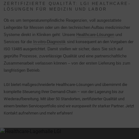
ZERTIFIZIERTE QUALITÄT: LGI HEALTHCARE-
verbessern. Dabei wird das Nutzerverhalten an Google LLC
LÖSUNGEN FÜR MEDIZIN UND LABOR
übermittelt und die besuchten Seiten, die Verweildauer auf
Ob es um temperaturempfindliche Reagenzien, voll ausgestattete
der Seite und die Interaktion verarbeitet, die von Google zu
Leihgeräte für Messen oder um den technischen Aufbau medizinischer
eigenen Zwecken, zur Profilbildung und zur Verknüpfung
Systeme direkt in Kliniken geht: Unsere
Healthcare-Lösungen
und
mit anderen Nutzungsdaten verwendet werden.
Services für die
In-vitro-Diagnostik
sind
konsequent an den Vorgaben der
Indem Sie das mit den Google-Diensten verbundene
ISO 13485 ausgerichtet
. Damit stellen wir sicher, dass Sie sich auf
Cookie akzeptieren, stimmen Sie gemäß Art. 49 Abs.. 1 S.
geprüfte Prozesse, zuverlässige Qualität und eine partnerschaftliche
1 lit. a DSGVO ein, dass Ihre Daten in den USA durch
Zusammenarbeit verlassen können – von der ersten Lieferung bis zum
Google verarbeitet werden. Die USA werden vom
langfristigen Betrieb.
Europäischen Gerichtshof als ein Land mit einem nach EU-
Standards unzureichenden Datenschutzniveau eingestuft.
LGI bietet maßgeschneiderte Healthcare-Lösungen und übernimmt die
komplette Steuerung Ihrer Demand-Chain – von der Lagerung bis zur
Es besteht insbesondere das Risiko, dass Ihre Daten von
Wiederaufbereitung. Mit über 50 Standorten, zertifizierter Qualität und
US-Behörden zu Kontroll- und Überwachungszwecken,
einem breiten Serviceportfolio sind wir europaweit Ihr starker Partner. Jetzt
möglicherweise ohne Rechtsmittel, verarbeitet werden.
Kontakt aufnehmen und mehr erfahren!
Wenn Sie auf "Nur essenzielle Cookies akzeptieren"
klicken, findet die oben beschriebene Übertragung nicht
statt.