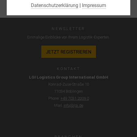
Elementen können Sie wählen, ob Sie "nur wesentliche Cookies
Datenschutzerklärung
|
Impressum
", "alle Cookies akzeptieren" oder "individuelle Cookie-
Einstellungen speichern" möchten.
Die Zustimmung zur Verwendung von nicht essentiellen
NEWSLETTER
Cookies ist freiwillig. Sie können Ihre Einstellungen auch
Einmalige Einblicke von Ihrem Logistik-Experten.
nachträglich über die Schaltfläche "Cookie-Einstellungen"
ändern, die Sie im Fußbereich der Seite finden. Ergänzende
JETZT REGISTRIEREN
Informationen finden Sie in unseren
Datenschutzbestimmungen.
KONTAKT
Wir nutzen Google Analytics, um eine kontinuierliche Analyse
LGI Logistics Group International GmbH
und statistische Auswertung der Website zu erhalten, um
Konrad-Zuse-Straße 10
die Website und das Nutzererlebnis zu verbessern. Dabei
71034 Böblingen
wird das Nutzerverhalten an Google LLC übermittelt und die
Phone.
+49 7031 2009 0
besuchten Seiten, die Verweildauer auf der Seite und die
Mail.
info@lgi.de
Interaktion verarbeitet, die von Google zu eigenen Zwecken,
zur Profilbildung und zur Verknüpfung mit anderen
Nutzungsdaten verwendet werden.
Indem Sie das mit den Google-Diensten verbundene Cookie
BRANCHEN