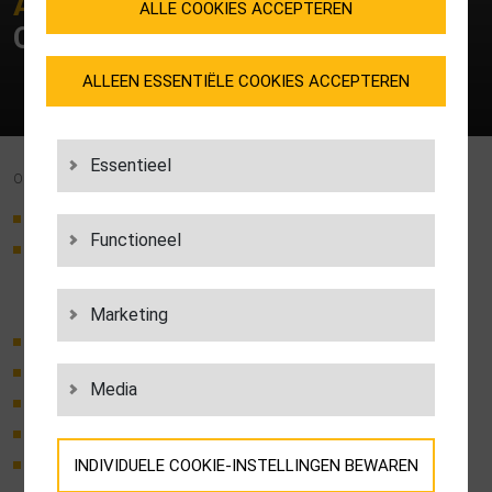
AARZEL NIET EN
NEEM
ALLE COOKIES ACCEPTEREN
CONTACT
MET ONS OP!
ALLEEN ESSENTIËLE COOKIES ACCEPTEREN
Essentieel
ONZE DIENSTEN IN DE BEAUTYLOGISTIEK
Omnichannel- en multichannel-logistiek
Functioneel
Kwaliteitscontroles van inkomende en uitgaande goederen
(bijvoorbeeld kwaliteitscontrole, eerste monstervergelijking,
verpakkingscontrole)
Marketing
Distributielogistiek
Retourenverwerking
Media
Reconditioneren van beautyprodukten
Setbuilding
INDIVIDUELE COOKIE-INSTELLINGEN BEWAREN
Displaymanagement