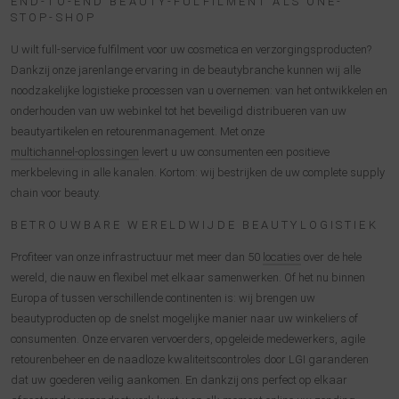
END-TO-END BEAUTY-FULFILMENT ALS ONE-
STOP-SHOP
U wilt full-service fulfilment voor uw cosmetica en verzorgingsproducten?
Dankzij onze jarenlange ervaring in de beautybranche kunnen wij alle
noodzakelijke logistieke processen van u overnemen: van het ontwikkelen en
onderhouden van uw webinkel tot het beveiligd distribueren van uw
beautyartikelen en retourenmanagement. Met onze
multichannel-oplossingen
levert u uw consumenten een positieve
merkbeleving in alle kanalen. Kortom: wij bestrijken de uw complete supply
chain voor beauty.
BETROUWBARE WERELDWIJDE BEAUTYLOGISTIEK
Profiteer van onze infrastructuur met meer dan 50
locaties
over de hele
wereld, die nauw en flexibel met elkaar samenwerken. Of het nu binnen
Europa of tussen verschillende continenten is: wij brengen uw
beautyproducten op de snelst mogelijke manier naar uw winkeliers of
consumenten. Onze ervaren vervoerders, opgeleide medewerkers, agile
retourenbeheer en de naadloze kwaliteitscontroles door LGI garanderen
dat uw goederen veilig aankomen. En dankzij ons perfect op elkaar