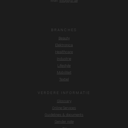
Mail.
info@lgi.de
hierboven beschreven doorgifte niet plaats.
BRANCHES
Beauty
Elektronica
Healthcare
Industrie
Lifestyle
Mobiliteit
Textiel
VERDERE INFORMATIE
Glossary
Online Services
Guidelines & documents
Gender note