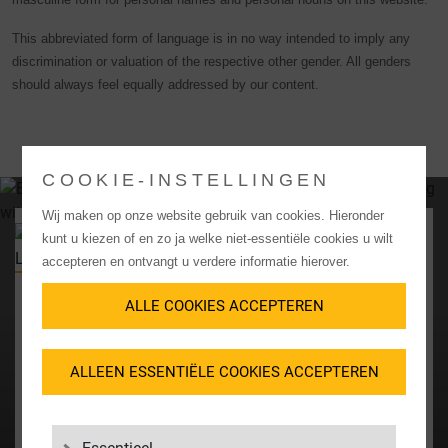
This abbreviated form of language is in no way intended to imply any
discrimination or valuation of the respective other gender. All genders
should always feel equally addressed by our content.
COOKIE-INSTELLINGEN
Wij maken op onze website gebruik van cookies. Hieronder
UW
kunt u kiezen of en zo ja welke niet-essentiële cookies u wilt
CONTACTPERSOON
accepteren en ontvangt u verdere informatie hierover.
Vice President Corporate
ALLE COOKIES ACCEPTEREN
Legal
Bernd Widmann
+49 7031 2009 660
ALLEEN ESSENTIËLE COOKIES ACCEPTEREN
bernd_widmann@lgi.de
CONTACT OPNEMEN