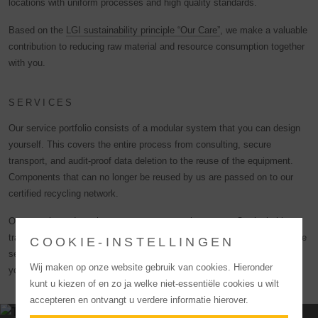
locations with uniform processes and high quality standards.
Based on the
LGI sustainability principle “Our Care”
, we make a valuable
contribution to reducing raw material and resource consumption together
with you.
SERVICES
Our service portfolio consists of a modular system that you can design
yourself. This covers the entire process from consulting, secure
transport, and audit-proof data deletion to the reuse of the equipment.
Components that can no longer be reused by us are passed on to our
certified recycling network.
Our experienced employees ensure a smooth process. Our lockable
transport containers and auditable deletion protocols guarantee complete
COOKIE-INSTELLINGEN
security. In addition, we generate relevant sustainability indicators for
Wij maken op onze website gebruik van cookies. Hieronder
your CSR reporting.
kunt u kiezen of en zo ja welke niet-essentiële cookies u wilt
accepteren en ontvangt u verdere informatie hierover.