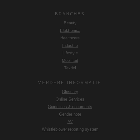
monitoringdoeleinden, mogelijkerwijs zonder
rechtsmiddelen. Als u op "Alleen essentiële cookies
BRANCHES
accepteren" klikt, vindt de hierboven beschreven doorgifte
Beauty
niet plaats.
Elektronica
Healthcare
Industrie
Lifestyle
Mobiliteit
Textiel
VERDERE INFORMATIE
Glossary
Online Services
Guidelines & documents
Gender note
AV
Whistleblower reporting system