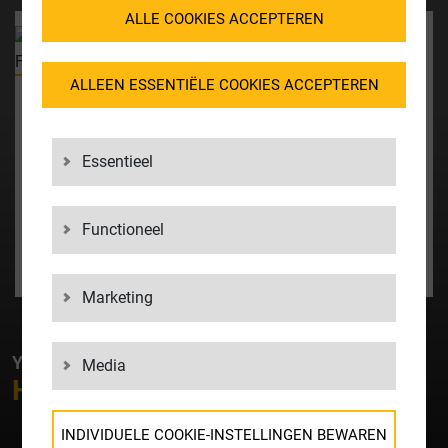
ALLE COOKIES ACCEPTEREN
UW
CONTACTPERSOON
ALLEEN ESSENTIËLE COOKIES ACCEPTEREN
Reuseit
Frank Bahnmüller
+49 7032 2291 605
frank.bahnmueller@reuseit.de
Essentieel
CONTACT OPNEMEN
Functioneel
AFSPRAAK MAKEN
Marketing
YOUR CONTACT AT LGI
Media
HOW MAY WE
HELP
YOU?
INDIVIDUELE COOKIE-INSTELLINGEN BEWAREN