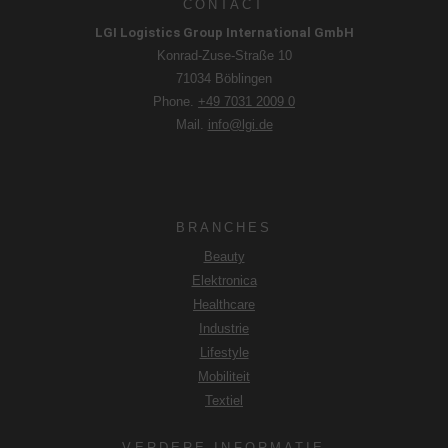
niveau van gegevensbescherming volgens de EU-normen.
CONTACT
LGI Logistics Group International GmbH
Daarbij bestaat met name het risico dat uw gegevens door
Konrad-Zuse-Straße 10
Amerikaanse autoriteiten worden verwerkt voor controle- en
71034 Böblingen
monitoringdoeleinden, mogelijkerwijs zonder
Phone.
+49 7031 2009 0
rechtsmiddelen. Als u op "Alleen essentiële cookies
Mail.
info@lgi.de
accepteren" klikt, vindt de hierboven beschreven doorgifte
niet plaats.
BRANCHES
Beauty
Elektronica
Healthcare
Industrie
Lifestyle
Mobiliteit
Textiel
VERDERE INFORMATIE