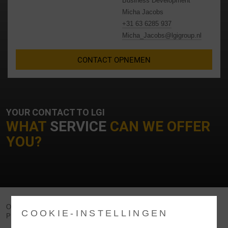
Business Development
Micha Jacobs
+31 63 6285 937
Micha_Jacobs@lgigroup.nl
CONTACT OPNEMEN
YOUR CONTACT TO LGI
WHAT
SERVICE
CAN WE OFFER
YOU?
OUR VALUE ADDED SERVICES FOR YOUR
COOKIE-INSTELLINGEN
PRODUCTS