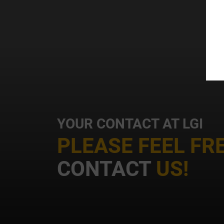
a
d
YOUR CONTACT AT LGI
u
PLEASE FEEL FR
CONTACT
US!
c
p
c