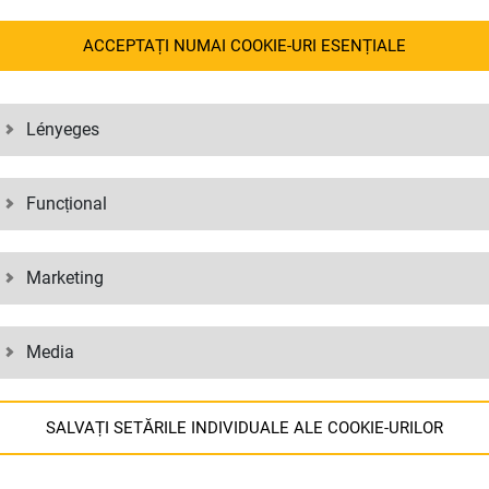
ACCEPTAȚI NUMAI COOKIE-URI ESENȚIALE
dering policies have been prepared in close coordination with our pare
Lényeges
Funcțional
Marketing
Media
SALVAȚI SETĂRILE INDIVIDUALE ALE COOKIE-URILOR