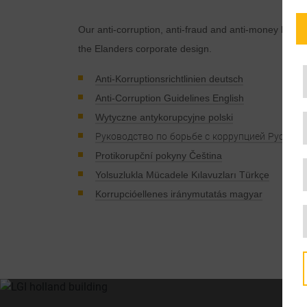
Our anti-corruption, anti-fraud and anti-money laun
the Elanders corporate design.
Anti-Korruptionsrichtlinien deutsch
Anti-Corruption Guidelines English
Wytyczne antykorupcyjne polski
Руководство по борьбе с коррупцией Русский
Protikorupční pokyny Čeština
Yolsuzlukla Mücadele Kılavuzları Türkçe
Korrupcióellenes iránymutatás magyar