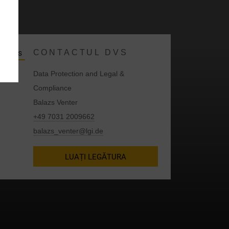
CONTACTUL DVS
a
Data Protection and Legal &
Compliance
ă
Balazs Venter
+49 7031 2009662
balazs_venter@lgi.de
.
LUAȚI LEGĂTURA