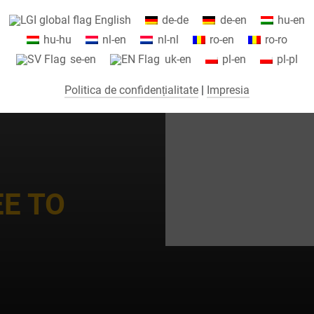
Informații despre setările cookie-urilor și transferul de date în SUA
English
de-de
de-en
hu-en
tunci când utilizați serviciile Google.
hu-hu
nl-en
nl-nl
ro-en
ro-ro
Folosim cookie-uri pe site-ul nostru web. Unele cookie-uri sunt absolut
se-en
uk-en
pl-en
pl-pl
necesare pentru ca site-ul nostru să funcționeze („esențial”). Toate
celelalte cookie-uri sunt setate numai dacă sunteți de acord cu utilizare
Politica de confidențialitate
|
Impresia
lor (de exemplu, pentru Google Maps).
Selectând anumite cookie-uri în elementele acordeon, puteți alege dac
oriți să „acceptați doar cookie-urile esențiale”, „acceptați toate cookie-
rile” sau „salvați setările individuale ale cookie-urilor”.
EE TO
Consimțământul pentru utilizarea cookie-urilor neesențiale este voluntar
De asemenea, puteți modifica setările ulterior folosind butonul „Setări
ookie”, pe care îl veți găsi în subsolul paginii. Informații suplimentare
ot fi găsite în politica noastră de confidențialitate.
Utilizăm Google Analytics pentru a primi analize și evaluări statistice
ontinue a site-ului web, în ​​scopul de a îmbunătăți site-ul web și