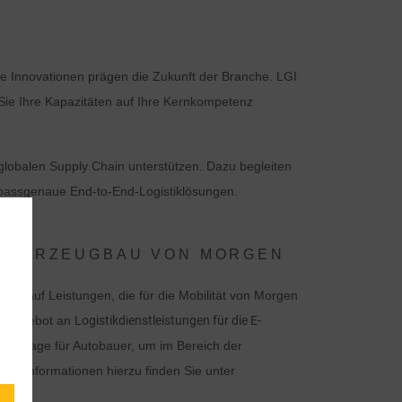
he Innovationen prägen die Zukunft der Branche. LGI
ie Ihre Kapazitäten auf Ihre Kernkompetenz
 globalen Supply Chain unterstützen. Dazu begleiten
passgenaue End-to-End-Logistiklösungen.
 FAHRZEUGBAU VON MORGEN
kte auf Leistungen, die für die Mobilität von Morgen
en Angebot an
Logistikdienstleistungen für die E-
Grundlage für Autobauer, um im Bereich der
. Alle Informationen hierzu finden Sie unter