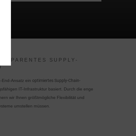
ANSPARENTES SUPPLY-
T
o-End-Ansatz ein
optimiertes Supply-Chain-
ngsfähigen IT-Infrastruktur basiert. Durch die enge
ern wir Ihnen größtmögliche Flexibilität und
Systeme umstellen müssen.