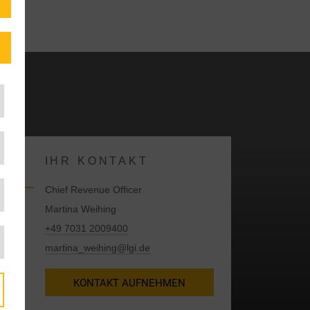
IHR KONTAKT
Chief Revenue Officer
Martina Weihing
+49 7031 2009400
martina_weihing@lgi.de
KONTAKT AUFNEHMEN