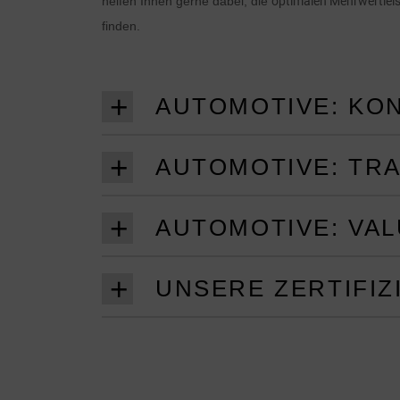
helfen Ihnen gerne dabei, die
optimalen Mehrwertlei
finden.
AUTOMOTIVE: KO
AUTOMOTIVE: TR
AUTOMOTIVE: VAL
UNSERE ZERTIFI