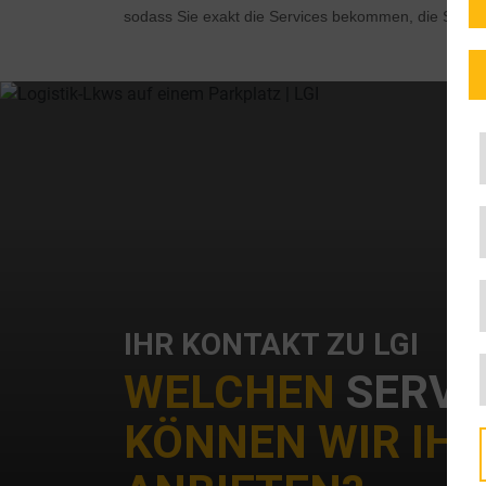
sodass Sie exakt die Services bekommen, die Sie au
IHR KONTAKT ZU LGI
WELCHEN
SERVI
KÖNNEN WIR IH