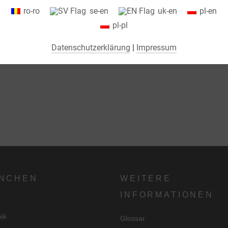
ro-ro
se-en
uk-en
pl-en
absolut notwendig, um unsere Website zu betreiben ("essential"). Alle
pl-pl
anderen Cookies werden nur gesetzt, wenn Sie ihrer Verwendung
zustimmen (z. B. für Google Maps).
Datenschutzerklärung
|
Impressum
Über die Auswahl bestimmter Cookies in den Akkordeon-Elementen
können Sie wählen, ob Sie "nur wesentliche Cookies ", "alle Cookies
akzeptieren" oder "individuelle Cookie-Einstellungen speichern"
möchten.
Die Zustimmung zur Verwendung von nicht essentiellen Cookies ist
freiwillig. Sie können Ihre Einstellungen auch nachträglich über die
Schaltfläche "Cookie-Einstellungen" ändern, die Sie im Fußbereich der
Seite finden. Ergänzende Informationen finden Sie in unseren
NCHEN
WEITERE
Datenschutzbestimmungen.
INFORMATIONEN
Wir nutzen Google Analytics, um eine kontinuierliche Analyse und
nik
Glossar
statistische Auswertung der Website zu erhalten, um die Website und