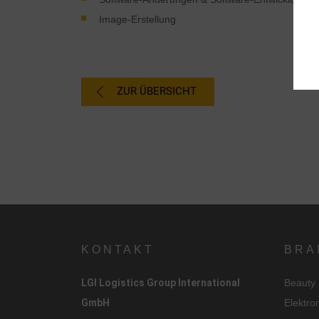
Image-Erstellung
ZUR ÜBERSICHT
KONTAKT
BRA
LGI Logistics Group International
Beauty
GmbH
Elektro