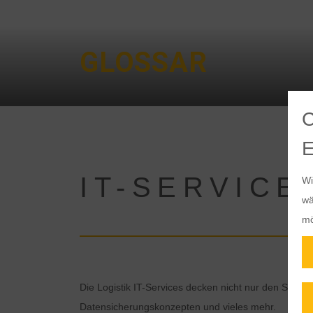
GLOSSAR
IT-SERVICE
Wi
wä
mö
Die Logistik IT-Services decken nicht nur den Suppo
Datensicherungskonzepten und vieles mehr.