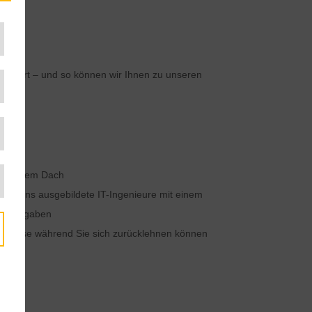
Support – und so können wir Ihnen zu unseren
ter einem Dach
 bestens ausgebildete IT-Ingenieure mit einem
ten Aufgaben
rozesse während Sie sich zurücklehnen können