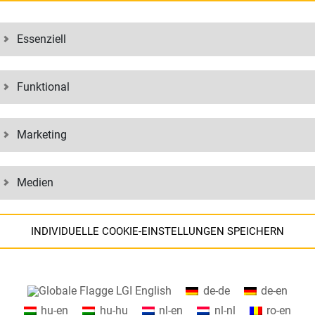
Essenziell
petenz im Haus. HELIX hat seine Kernkompetenzen in Entwicklung und 
Funktional
 für Ihre Abwicklung notwendig ist.
Marketing
RVICES
IHRE VORTEILE
Logistik- und IT-Kompetenz un
Medien
Applikationssupport
Für Sie arbeiten erfahrene und
objektiven Blick auf die gestell
INDIVIDUELLE COOKIE-EINSTELLUNGEN SPEICHERN
Wir kümmern uns um Ihre IT-P
ukturen
Informationen zu Ihren Cookie-Einstellungen und zur
English
de-de
de-en
Datenübertragung in die USA bei der Nutzung von Google-Diensten.
hu-en
hu-hu
nl-en
nl-nl
ro-en
Wir verwenden Cookies auf unserer Website. Einige Cookies sind