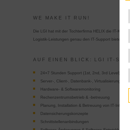
WE MAKE IT RUN!
Die LGI hat mit der Tochterfirma HELIX die IT-Kom
Logistik-Leistungen genau den IT-Support bieten, der
AUF EINEN BLICK: LGI IT-SE
24×7 Stunden Support (1st, 2nd, 3rd Level)
Server-, Client-, Datenbank-, Virtualisierung- & 
Hardware- & Softwaremonitoring
Rechenzentrumsbetrieb & -betreuung
Planung, Installation & Betreuung von IT-Infrastr
Datensicherungskonzepte
Schnittstellenanbindungen
Software-Änderungen & Software-Entwicklung