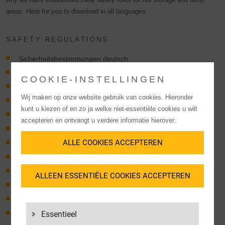
areas. Here for you to download in all languages.
SAFETY REGULATIONS
Sicherheitsbestimmungen deutsch
Safety regulations english
COOKIE-INSTELLINGEN
Правила за безопасност на български език
Wij maken op onze website gebruik van cookies. Hieronder
Norme di sicurezza italiane
kunt u kiezen of en zo ja welke niet-essentiële cookies u wilt
Przepisy bezpieczeństwa polskie
accepteren en ontvangt u verdere informatie hierover.
Reguli de siguranță Română
ALLE COOKIES ACCEPTEREN
Правила техники безопасности на русском языке
Bezpečnostné predpisy slovenčina
Normas de seguridad en español
ALLEEN ESSENTIËLE COOKIES ACCEPTEREN
Güvenlik yönetmelikleri Türkçe
Bezpečnostní předpisy česky
Biztonsági előírások magyar
Essentieel