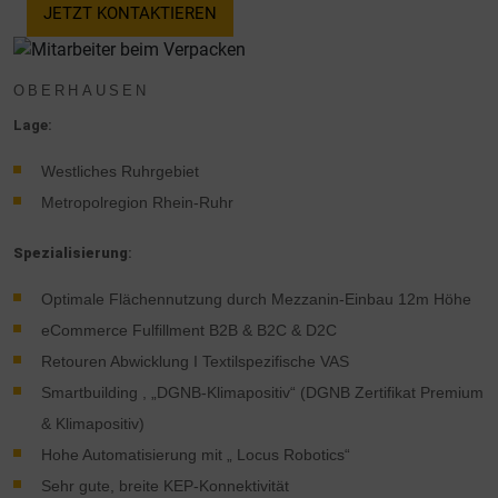
JETZT KONTAKTIEREN
OBERHAUSEN
Lage:
Westliches Ruhrgebiet
Metropolregion Rhein-Ruhr
Spezialisierung
:
Optimale Flächennutzung durch Mezzanin-Einbau 12m Höhe
eCommerce Fulfillment B2B & B2C & D2C
Retouren Abwicklung I Textilspezifische VAS
Smartbuilding , „DGNB-Klimapositiv“ (DGNB Zertifikat Premium
& Klimapositiv)
Hohe Automatisierung mit „ Locus Robotics“
Sehr gute, breite KEP-Konnektivität