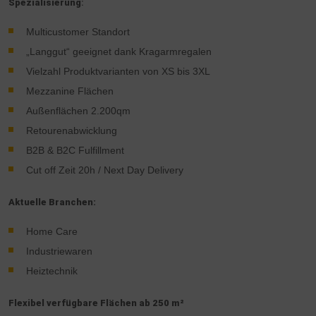
Spezialisierung
:
Multicustomer Standort
„Langgut“ geeignet dank Kragarmregalen
Vielzahl Produktvarianten von XS bis 3XL
Mezzanine Flächen
Außenflächen 2.200qm
Retourenabwicklung
B2B & B2C Fulfillment
Cut off Zeit 20h / Next Day Delivery
Aktuelle Branchen:
Home Care
Industriewaren
Heiztechnik
Flexibel verfügbare Flächen ab 250 m²