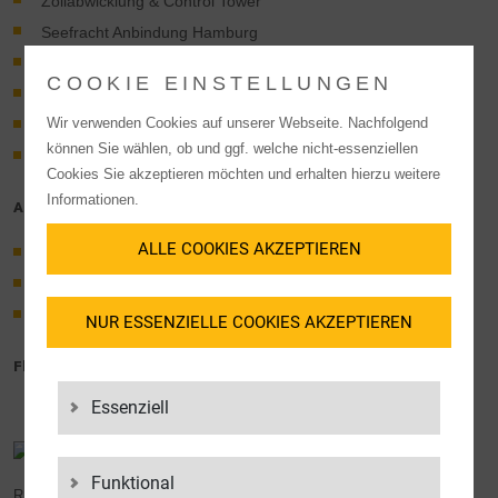
Zollabwicklung & Control Tower
Seefracht Anbindung Hamburg
ISO 9001 Zertifiziert
COOKIE EINSTELLUNGEN
Retourenabwicklung
Wir verwenden Cookies auf unserer Webseite. Nachfolgend
Ersatzteillogistik
können Sie wählen, ob und ggf. welche nicht-essenziellen
VAS: Setbildung, Nachproduktion, Qualitätskontrolle
Cookies Sie akzeptieren möchten und erhalten hierzu weitere
Informationen.
Aktuelle Branchen:
ALLE COOKIES AKZEPTIEREN
Consumer Eletronics
Weiße Ware
HVAC
NUR ESSENZIELLE COOKIES AKZEPTIEREN
Flexibel verfügbare Flächen ab 250 m²
Essenziell
JETZT KONTAKTIEREN
Funktional
REICHERSBERG: