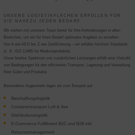
Indem Sie das mit den Google-Diensten verbundene
UNSERE LOGISTIKFLÄCHEN ERFÜLLEN FÜR
Cookie akzeptieren, stimmen Sie gemäß Art. 49 Abs.. 1 S.
SIE NAHEZU JEDEN BEDARF
1 lit. a DSGVO ein, dass Ihre Daten in den USA durch
Wir stehen mit unserem Team bereit für Ihre Anforderungen in allen
Google verarbeitet werden. Die USA werden vom
Bereichen, um ein für Ihren Bedarf optimales Angebot zu erstellen.
Europäischen Gerichtshof als ein Land mit einem nach EU-
Von A wie AEO bis Z wie Zertifizierung – wir erfüllen höchste Standards
Standards unzureichenden Datenschutzniveau eingestuft.
(z. B. ISO 13485 für Medizinprodukte).
Es besteht insbesondere das Risiko, dass Ihre Daten von
Unser breites Spektrum von zusätzlichen Leistungen erfüllt eine Vielzahl
US-Behörden zu Kontroll- und Überwachungszwecken,
von Bedingungen für den effizienten Transport, Lagerung und Verwaltung
möglicherweise ohne Rechtsmittel, verarbeitet werden.
Ihrer Güter und Produkte.
Wenn Sie auf "Nur essenzielle Cookies akzeptieren"
klicken, findet die oben beschriebene Übertragung nicht
Besonderes Augenmerk legen wir zum Beispiel auf:
statt.
Beschaffungslogistik
Containertransport Luft & See
Distributionslogistik
E-Commerce Fulfillment B2C und B2B inkl.
Retourenmanagement